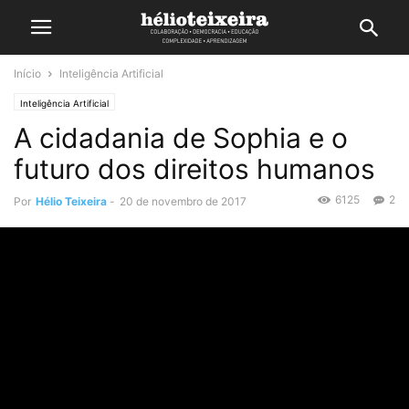
Início
Inteligência Artificial
Inteligência Artificial
A cidadania de Sophia e o
futuro dos direitos humanos
6125
2
Por
Hélio Teixeira
-
20 de novembro de 2017