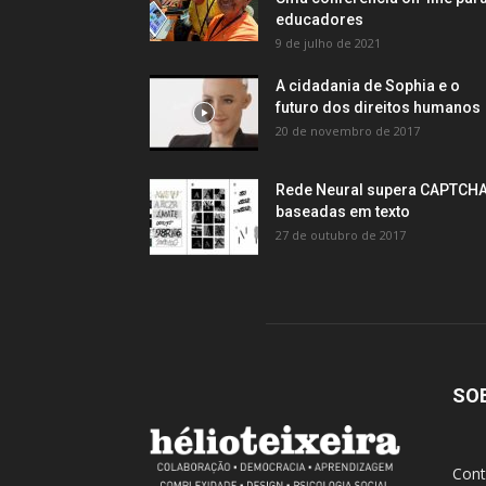
educadores
9 de julho de 2021
A cidadania de Sophia e o
futuro dos direitos humanos
20 de novembro de 2017
Rede Neural supera CAPTCH
baseadas em texto
27 de outubro de 2017
SO
Cont