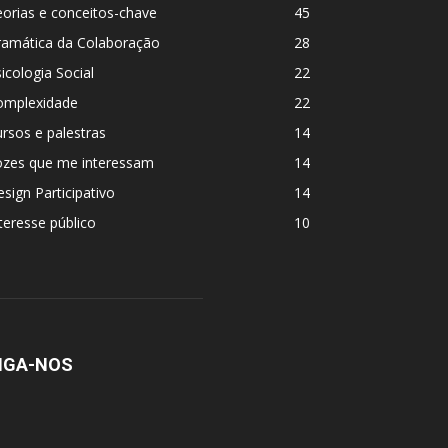
orias e conceitos-chave
45
ramática da Colaboração
28
icologia Social
22
omplexidade
22
rsos e palestras
14
ozes que me interessam
14
sign Participativo
14
teresse público
10
IGA-NOS