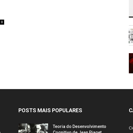
o
0
POSTS MAIS POPULARES
C
Teoria do Desenvolvimento
C
a
Cognitivo de Jean Piaget