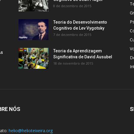
Te
8 de dezembro de 2015
G
Ps
Teoria do Desenvolvimento
Cognitivo de Lev Vygotsky
C
7 de dezembro de 2015
Cu
V
Teoria da Aprendizagem
As
Significativa de David Ausubel
De
18 de novembro de 2015
In
BRE NÓS
S
ato:
helio@helioteixeira.org