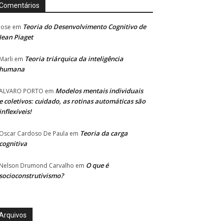
Comentários
Teoria do Desenvolvimento Cognitivo de
Jose
em
Jean Piaget
Teoria triárquica da inteligência
Marli
em
humana
Modelos mentais individuais
ALVARO PORTO
em
e coletivos: cuidado, as rotinas automáticas são
inflexíveis!
Teoria da carga
Oscar Cardoso De Paula
em
cognitiva
O que é
Nelson Drumond Carvalho
em
socioconstrutivismo?
Arquivos