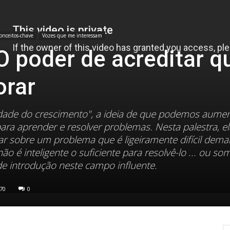
conceitos-chave
Vozes que me interessam
O poder de acreditar q
orar
dade do crescimento", a ideia de que podemos aumen
ra aprender e resolver problemas. Nesta palestra, el
r sobre um problema que é ligeiramente difícil dema
ão é inteligente o suficiente para resolvê-lo ... ou so
e introdução neste campo influente.
70
0