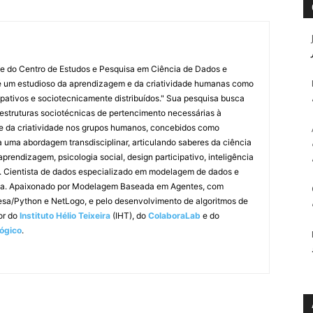
fe do Centro de Estudos e Pesquisa em Ciência de Dados e
é um estudioso da aprendizagem e da criatividade humanas como
ipativos e sociotecnicamente distribuídos." Sua pesquisa busca
estruturas sociotécnicas de pertencimento necessárias à
 da criatividade nos grupos humanos, concebidos como
a uma abordagem transdisciplinar, articulando saberes da ciência
prendizagem, psicologia social, design participativo, inteligência
iva. Cientista de dados especializado em modelagem de dados e
ítmica. Apaixonado por Modelagem Baseada em Agentes, com
esa/Python e NetLogo, e pelo desenvolvimento de algoritmos de
dor do
Instituto Hélio Teixeira
(IHT), do
ColaboraLab
e do
ógico
.