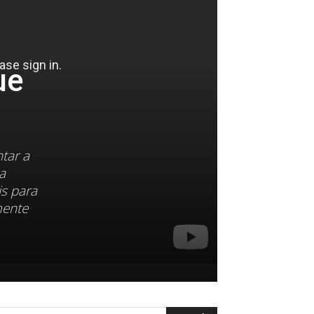
ue
tar a
a
is para
mente