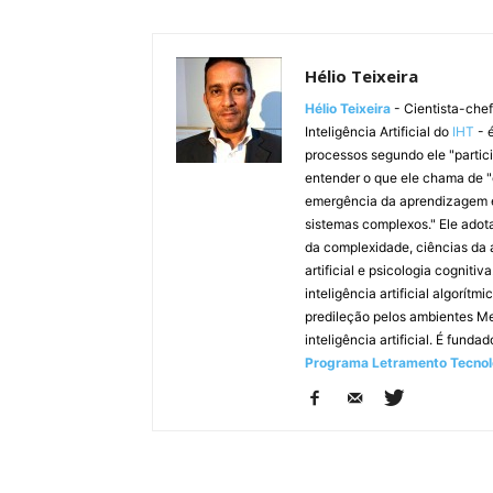
Hélio Teixeira
Hélio Teixeira
- Cientista-che
Inteligência Artificial do
IHT
- 
processos segundo ele "partic
entender o que ele chama de "
emergência da aprendizagem e
sistemas complexos." Ele adot
da complexidade, ciências da a
artificial e psicologia cognit
inteligência artificial algor
predileção pelos ambientes M
inteligência artificial. É funda
Programa Letramento Tecnol