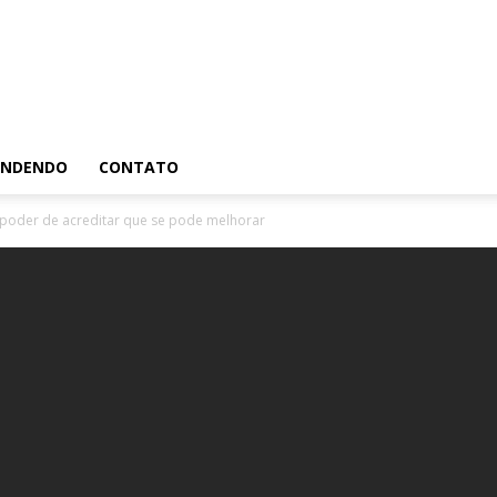
RENDENDO
CONTATO
 poder de acreditar que se pode melhorar