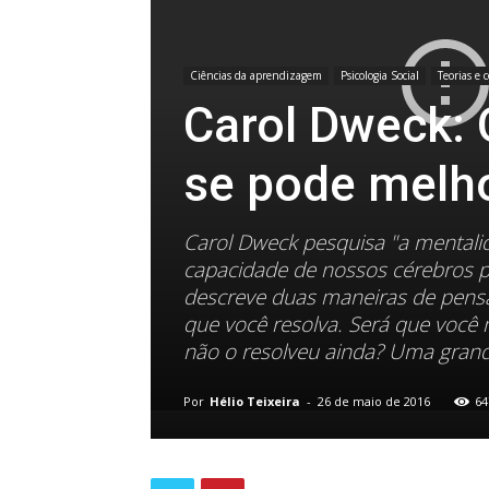
Ciências da aprendizagem
Psicologia Social
Teorias e 
Carol Dweck: 
se pode melh
Carol Dweck pesquisa "a mentali
capacidade de nossos cérebros pa
descreve duas maneiras de pensa
que você resolva. Será que você n
não o resolveu ainda? Uma grand
Por
Hélio Teixeira
-
26 de maio de 2016
64