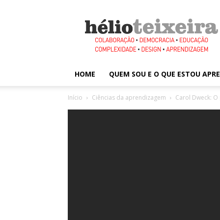
Hélio
Teixeira
HOME
QUEM SOU E O QUE ESTOU AP
Início
Ciências da aprendizagem
Carol Dweck: O