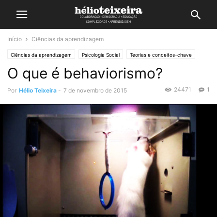
Início
Ciências da aprendizagem
Ciências da aprendizagem
Psicologia Social
Teorias e conceitos-chave
O que é behaviorismo?
24471
1
Por
Hélio Teixeira
-
7 de novembro de 2015