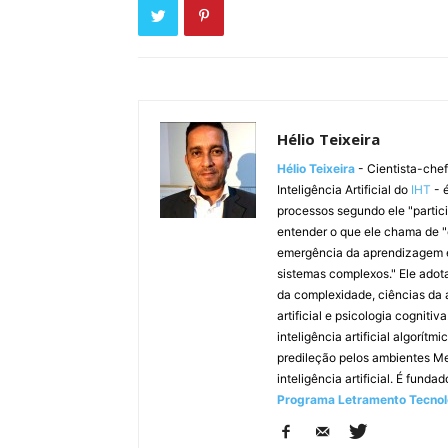
Hélio Teixeira
Hélio Teixeira
- Cientista-che
Inteligência Artificial do
IHT
- 
processos segundo ele "partic
entender o que ele chama de "
emergência da aprendizagem e
sistemas complexos." Ele adot
da complexidade, ciências da a
artificial e psicologia cognit
inteligência artificial algor
predileção pelos ambientes M
inteligência artificial. É funda
Programa Letramento Tecnol