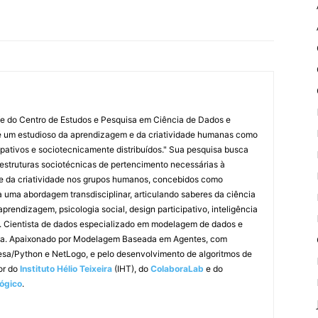
fe do Centro de Estudos e Pesquisa em Ciência de Dados e
é um estudioso da aprendizagem e da criatividade humanas como
ipativos e sociotecnicamente distribuídos." Sua pesquisa busca
estruturas sociotécnicas de pertencimento necessárias à
 da criatividade nos grupos humanos, concebidos como
a uma abordagem transdisciplinar, articulando saberes da ciência
prendizagem, psicologia social, design participativo, inteligência
iva. Cientista de dados especializado em modelagem de dados e
ítmica. Apaixonado por Modelagem Baseada em Agentes, com
esa/Python e NetLogo, e pelo desenvolvimento de algoritmos de
dor do
Instituto Hélio Teixeira
(IHT), do
ColaboraLab
e do
ógico
.