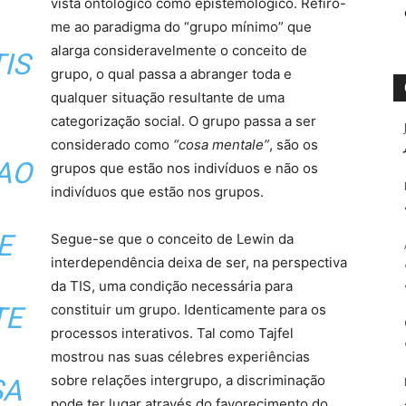
vista ontológico como epistemológico. Refiro-
me ao paradigma do “grupo mínimo” que
alarga consideravelmente o conceito de
IS
grupo, o qual passa a abranger toda e
qualquer situação resultante de uma
categorização social. O grupo passa a ser
considerado como
“cosa mentale”
, são os
AO
grupos que estão nos indivíduos e não os
indivíduos que estão nos grupos.
E
Segue-se que o conceito de Lewin da
interdependência deixa de ser, na perspectiva
da TIS, uma condição necessária para
TE
constituir um grupo. Identicamente para os
processos interativos. Tal como Tajfel
mostrou nas suas célebres experiências
sobre relações intergrupo, a discriminação
SA
pode ter lugar através do favorecimento do