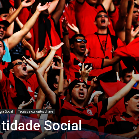
gia Social
Teorias e conceitos-chave
ntidade Social