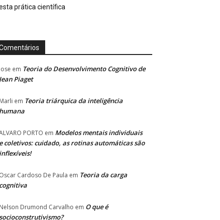
esta prática científica
Comentários
Teoria do Desenvolvimento Cognitivo de
Jose
em
Jean Piaget
Teoria triárquica da inteligência
Marli
em
humana
Modelos mentais individuais
ALVARO PORTO
em
e coletivos: cuidado, as rotinas automáticas são
inflexíveis!
Teoria da carga
Oscar Cardoso De Paula
em
cognitiva
O que é
Nelson Drumond Carvalho
em
socioconstrutivismo?