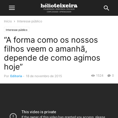
Início
Interesse público
Interesse público
“A forma como os nossos
filhos veem o amanhã,
depende de como agimos
hoje”
1524
0
Por
Editoria
-
18 de novembro de 2015