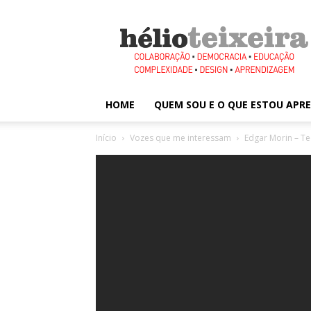
Hélio
Teixeira
HOME
QUEM SOU E O QUE ESTOU AP
Início
Vozes que me interessam
Edgar Morin – T