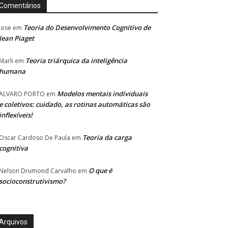
Comentários
Teoria do Desenvolvimento Cognitivo de
Jose
em
Jean Piaget
Teoria triárquica da inteligência
Marli
em
humana
Modelos mentais individuais
ALVARO PORTO
em
e coletivos: cuidado, as rotinas automáticas são
inflexíveis!
Teoria da carga
Oscar Cardoso De Paula
em
cognitiva
O que é
Nelson Drumond Carvalho
em
socioconstrutivismo?
Arquivos