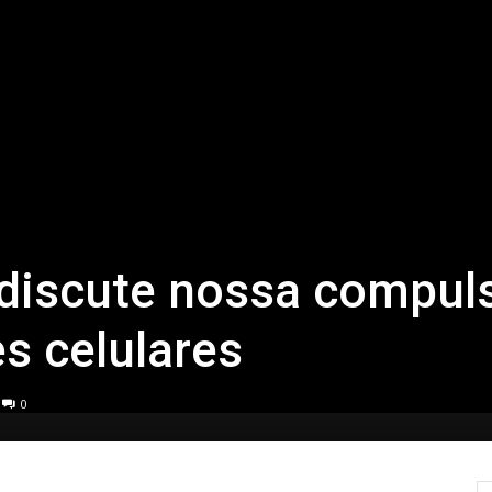
 discute nossa compul
es celulares
0