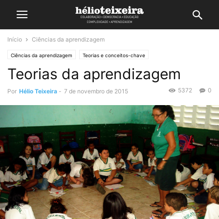
Início
Ciências da aprendizagem
Ciências da aprendizagem
Teorias e conceitos-chave
Teorias da aprendizagem
5372
0
Por
Hélio Teixeira
-
7 de novembro de 2015