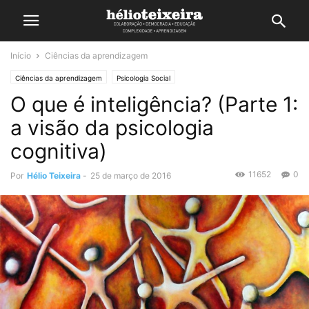
Início
Ciências da aprendizagem
Ciências da aprendizagem
Psicologia Social
O que é inteligência? (Parte 1:
a visão da psicologia
cognitiva)
11652
0
Por
Hélio Teixeira
-
25 de março de 2016