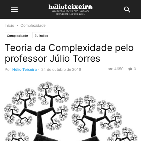
Início
Complexidade
Complexidade
Eu indico
Teoria da Complexidade pelo
professor Júlio Torres
4650
0
Por
Hélio Teixeira
-
24 de outubro de 2016