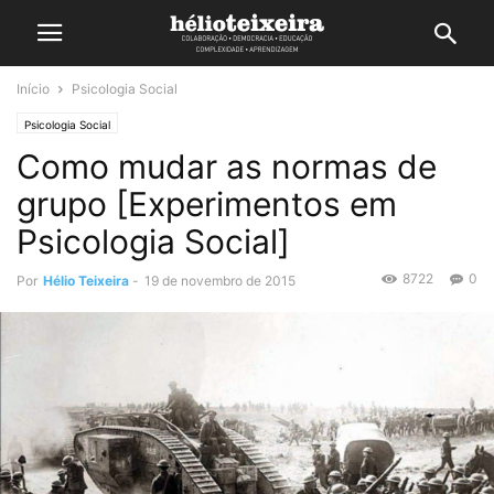
Início
Psicologia Social
Psicologia Social
Como mudar as normas de
grupo [Experimentos em
Psicologia Social]
8722
0
Por
Hélio Teixeira
-
19 de novembro de 2015